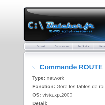
Accueil
Commandes
1er Script
Varia
Commande ROUTE
Type:
network
Fonction:
Gère les tables de ro
OS:
vista,xp,2000
Detail: