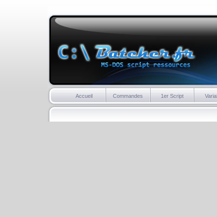
Accueil
Commandes
1er Script
Varia